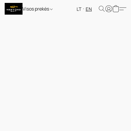
Visos prekės
LT
EN