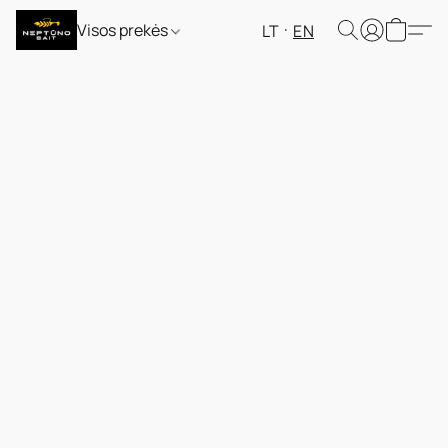
Visos prekės
LT
EN