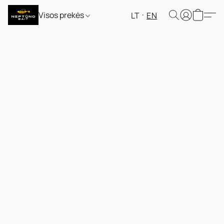
Visos prekės
LT
EN