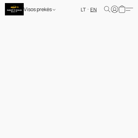
Visos prekės
LT
EN