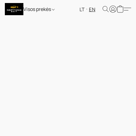
Visos prekės
LT
EN