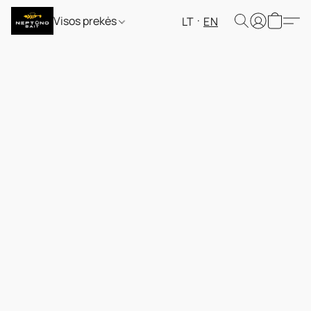
Visos prekės
LT
EN