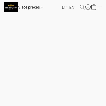
Visos prekės
LT
EN