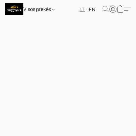
Visos prekės
LT
EN