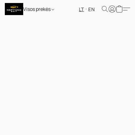
Visos prekės
LT
EN