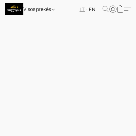
Visos prekės
LT
EN