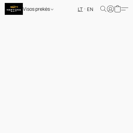
Visos prekės
LT
EN