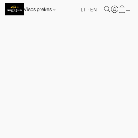
Visos prekės
LT
EN