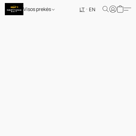
Visos prekės
LT
EN